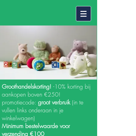
Groothandelskorting!
-10% korting bij
aankopen boven €250!
promotiecode:
groot verbruik
(in te
vullen links onderaan in je
winkelwagen)
Minimum bestelwaarde voor
verzending €100