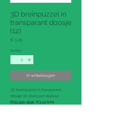
Productcode: 4425059
3D breinpuzzel in
transparant doosje
(12)
Prijs
€ 3,45
Aantal
*
In winkelwagen
3D breinpuzzel in transparant
doosje (12 stuks per display)
Prijs per stuk
: €3.45 btw
inbegrepen (€2.85 ex btw)