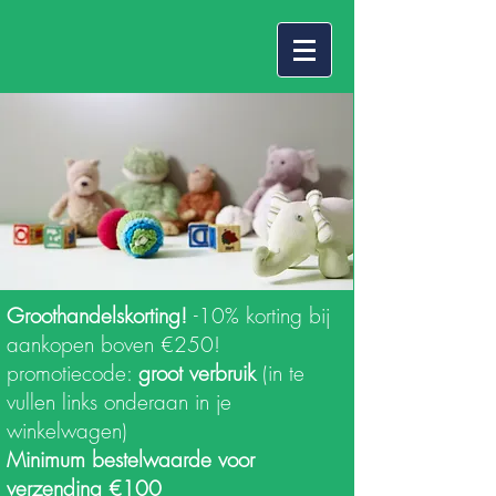
Groothandelskorting!
-10% korting bij
aankopen boven €250!
promotiecode:
groot verbruik
(in te
vullen links onderaan in je
winkelwagen)
Minimum bestelwaarde voor
verzending €100