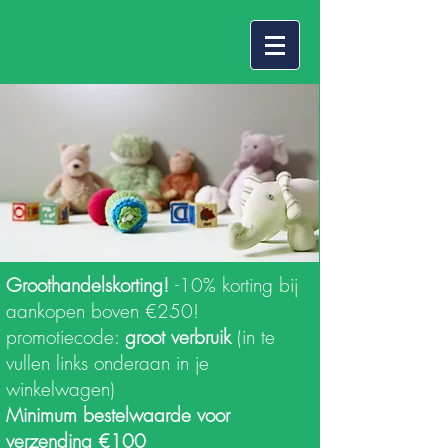
Groothandelskorting!
-10% korting bij
aankopen boven €250!
promotiecode:
groot verbruik
(in te
vullen links onderaan in je
winkelwagen)
Minimum bestelwaarde voor
verzending €100