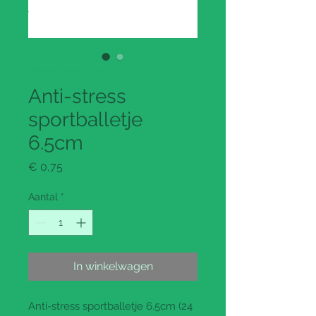
Productcode: 114790
Anti-stress
sportballetje
6.5cm
Prijs
€ 0,75
Aantal
*
In winkelwagen
Anti-stress sportballetje 6.5cm (24