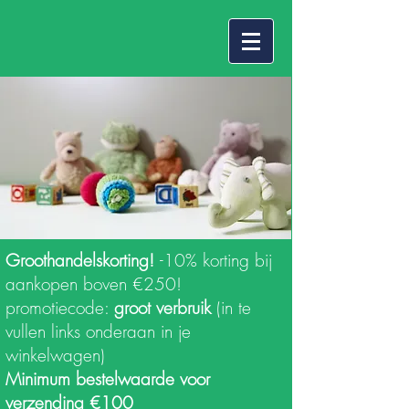
Groothandelskorting!
-10% korting bij
aankopen boven €250!
promotiecode:
groot verbruik
(in te
vullen links onderaan in je
winkelwagen)
Minimum bestelwaarde voor
verzending €100