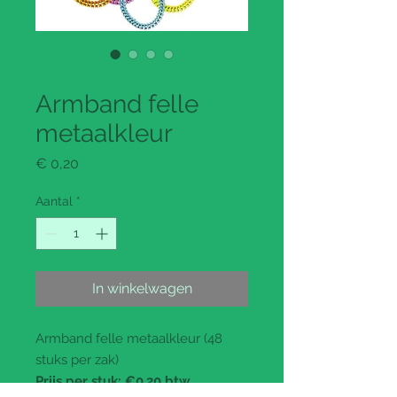
Productcode: 110418
Armband felle
metaalkleur
Prijs
€ 0,20
Aantal
*
In winkelwagen
Armband felle metaalkleur (48
stuks per zak)
Prijs per stuk
: €0.20 btw