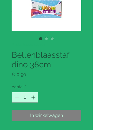
Productcode: 114959
Bellenblaasstaf
dino 38cm
Prijs
€ 0,90
Aantal
*
In winkelwagen