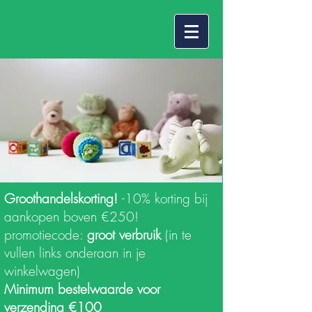
Groothandelskorting!
-10% korting bij
aankopen boven €250!
promotiecode:
groot verbruik
(in te
vullen links onderaan in je
winkelwagen)
Minimum bestelwaarde voor
verzending €100