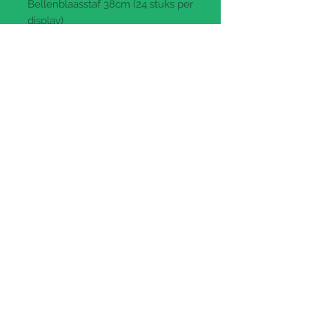
Bellenblaasstaf 38cm (24 stuks per
display)
Prijs per stuk
: €0.90 btw
inbegrepen (€0.74 ex btw)
Paypal and Credit Cards Gladly
Accepted
CH HEUSDENS bv
Ondernemersstraat 3 - 2500 Lier
tel:
+32 (0) 3 449 94 76
e-mail:
info@chheusdens.be
BE0435.972.240
Open elke werkdag van 9u30 tot
17u30, zaterdagvoormiddag enkel