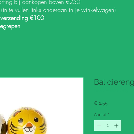
orting bij aankopen boven €250!
k
(in te vullen links onderaan in je winkelwagen)
 verzending €100
begrepen
Bal dieren
Productcode: 114863
Prijs
€ 1,55
Aantal
*