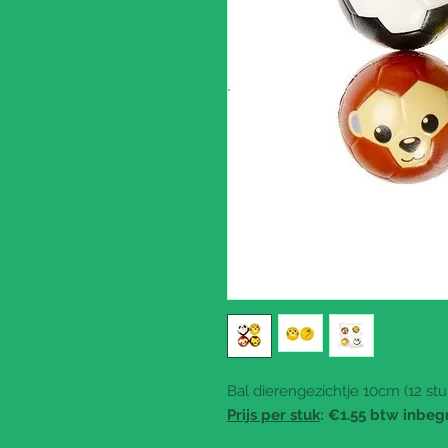
Bal dierengezichtje 10cm (12 stu
Prijs per stuk
: €1.55 btw inbeg