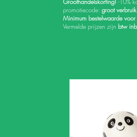
Groothandelskorting!
-10% k
promotiecode:
groot verbrui
Minimum bestelwaarde voor
Vermelde prijzen zijn
btw in