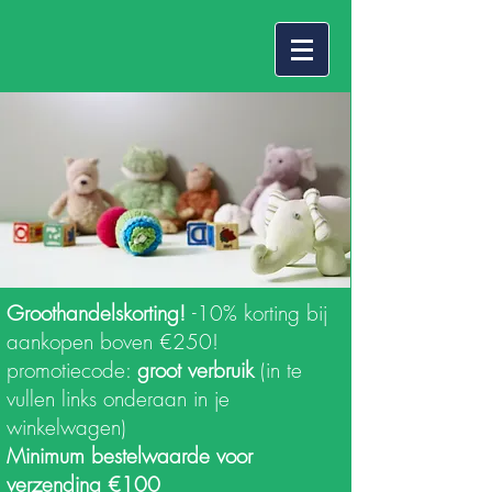
Groothandelskorting!
-10% korting bij
aankopen boven €250!
promotiecode:
groot verbruik
(in te
vullen links onderaan in je
winkelwagen)
Minimum bestelwaarde voor
verzending €100