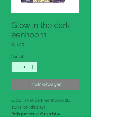
Productcode: 118881
Glow in the dark
eenhoorn
Prijs
€ 1,20
Aantal
*
In winkelwagen
Glow in the dark eenhoorn (24
stuks per display)
Prijs per stuk
: €1.20 btw
inbegrepen (0.99 ex btw)