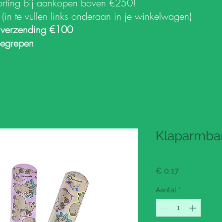
orting bij aankopen boven €250!
k
(in te vullen links onderaan in je winkelwagen)
 verzending €100
begrepen
Klaparmban
Productcode: 114289
Prijs
€ 0,17
Aantal
*