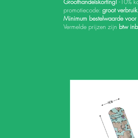
Groothandelskorting!
-10% k
promotiecode:
groot verbrui
Minimum bestelwaarde voor
Vermelde prijzen zijn
btw in