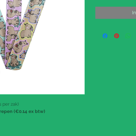
I
 per zak)
repen (€0.14 ex btw)