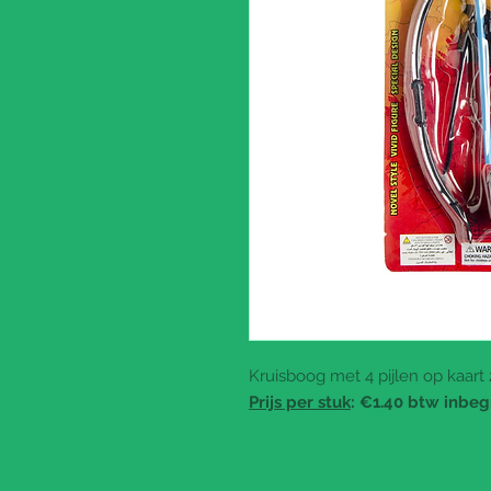
Kruisboog met 4 pijlen op kaart 
Prijs per stuk
: €1.40 btw inbeg