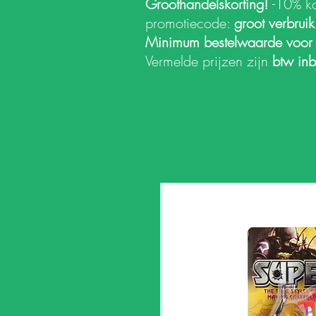
Groothandelskorting!
-10% k
promotiecode:
groot verbrui
Minimum bestelwaarde voor
Vermelde prijzen zijn
btw in