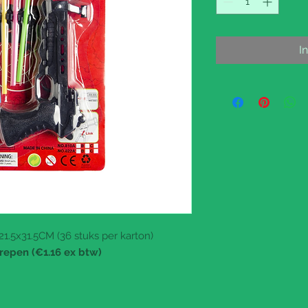
I
21.5x31.5CM (36 stuks per karton)
repen (€1.16 ex btw)