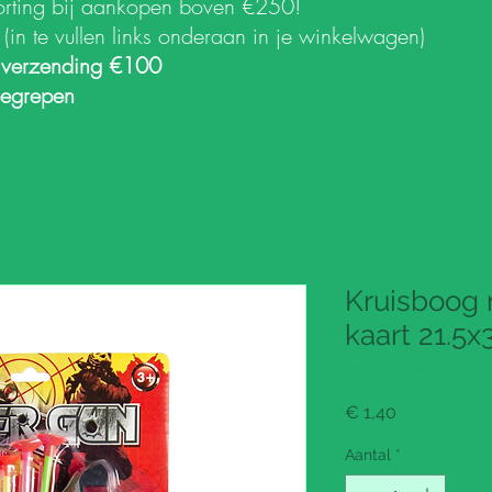
orting bij aankopen boven €250!
k
(in te vullen links onderaan in je winkelwagen)
 verzending €100
begrepen
Kruisboog 
kaart 21.5x
Productcode: 112791
Prijs
€ 1,40
Aantal
*