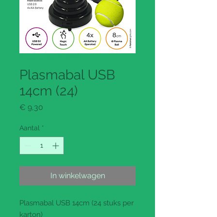
Productcode: PFL86167
Plasmabal USB
14cm (24)
Prijs
€ 9,30
Aantal
*
In winkelwagen
Plasmabal USB 14cm (24 stuks per
karton)