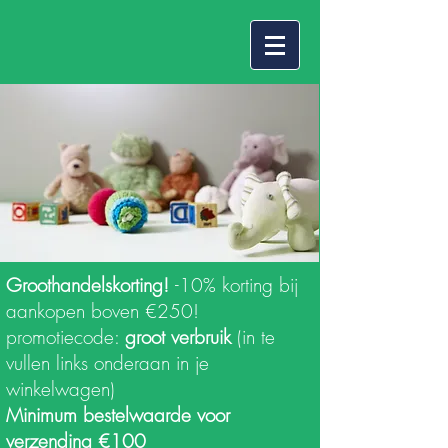
Groothandelskorting!
-10% korting bij
aankopen boven €250!
promotiecode:
groot verbruik
(in te
vullen links onderaan in je
winkelwagen)
Minimum bestelwaarde voor
verzending €100