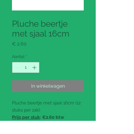
Productcode: 111763
Pluche beertje
met sjaal 16cm
Prijs
€ 2,60
Aantal
*
In winkelwagen
Pluche beertje met sjaal 16cm (12
stuks per zak)
Prijs per stuk
: €2.60 btw
inbegrepen (€2.15 ex btw)