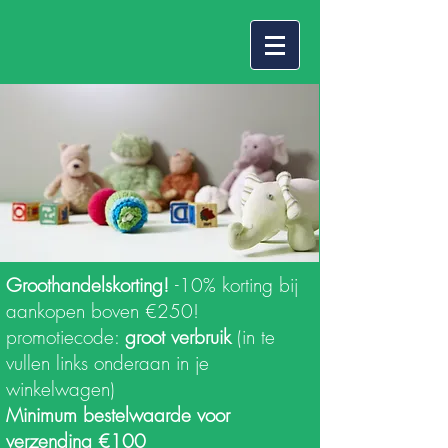
Groothandelskorting!
-10% korting bij
aankopen boven €250!
promotiecode:
groot verbruik
(in te
vullen links onderaan in je
winkelwagen)
Minimum bestelwaarde voor
verzending €100