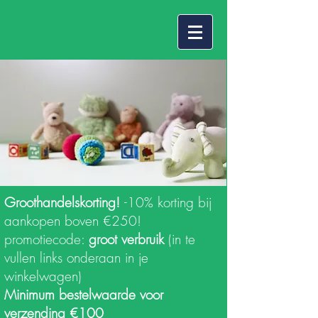
Groothandelskorting!
-10% korting bij
aankopen boven €250!
promotiecode:
groot verbruik
(in te
vullen links onderaan in je
winkelwagen)
Minimum bestelwaarde voor
verzending €100