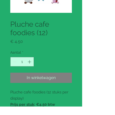
Productcode: PMS456191
Pluche cafe
foodies (12)
Prijs
€ 4,50
Aantal
*
In winkelwagen
Pluche cafe foodies (12 stuks per
display)
Prijs per stuk
: €4.50 btw
inbegrepen (€3.72 ex btw)