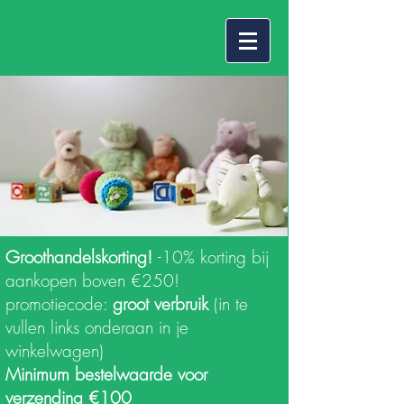
Groothandelskorting!
-10% korting bij
aankopen boven €250!
promotiecode:
groot verbruik
(in te
vullen links onderaan in je
winkelwagen)
Minimum bestelwaarde voor
verzending €100