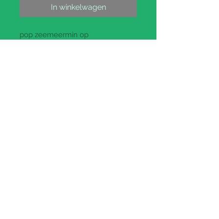
In winkelwagen
pop zeemeermin op
kaart 12.5X20.5CM
Prijs per stuk
: €1.10 btw
inbegrepen (€0.91 ex btw)
Paypal and Credit Cards Gladly
Accepted
CH HEUSDENS bv
Ondernemersstraat 3 - 2500 Lier
tel:
+32 (0) 3 449 94 76
e-mail:
info@chheusdens.be
BE0435.972.240