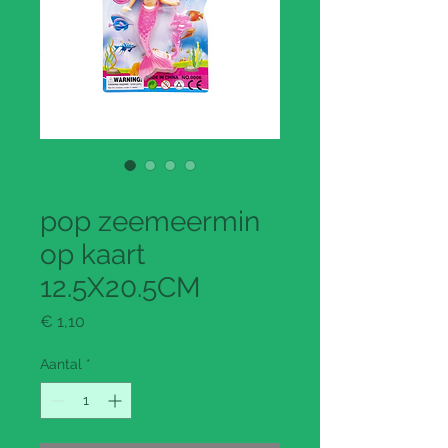
Productcode: 111015
pop zeemeermin
op kaart
12.5X20.5CM
Prijs
€ 1,10
Aantal
*