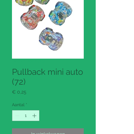
Productcode: 113237
Pullback mini auto
(72)
Prijs
€ 0,25
Aantal
*