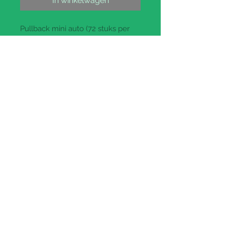
In winkelwagen
Pullback mini auto (72 stuks per
display)
Prijs per stuk
: €0.25 btw
inbegrepen (€0.21 ex btw)
Paypal and Credit Cards Gladly
Accepted
CH HEUSDENS bv
Ondernemersstraat 3 - 2500 Lier
tel:
+32 (0) 3 449 94 76
e-mail:
info@chheusdens.be
BE0435.972.240