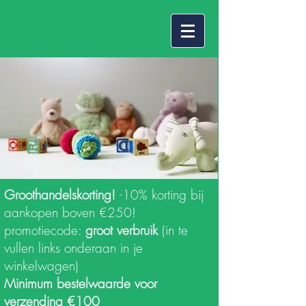
Groothandelskorting!
-10% korting bij
aankopen boven €250!
promotiecode:
groot verbruik
(in te
vullen links onderaan in je
winkelwagen)
Minimum bestelwaarde voor
verzending €100