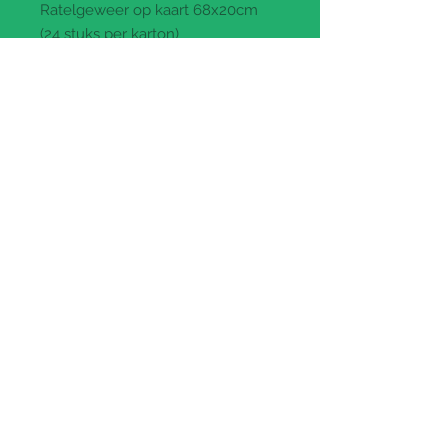
Ratelgeweer op kaart 68x20cm
(24 stuks per karton)
Prijs per stuk
: €3.30 btw
inbegrepen (€2.73 ex btw)
Paypal and Credit Cards Gladly
Accepted
CH HEUSDENS bv
Ondernemersstraat 3 - 2500 Lier
tel:
+32 (0) 3 449 94 76
e-mail:
info@chheusdens.be
BE0435.972.240
Open elke werkdag van 9u30 tot