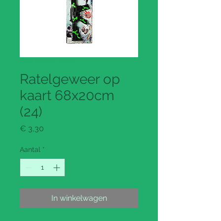
Productcode: 112651
Ratelgeweer op
kaart 68x20cm
(24)
Prijs
€ 3,30
Aantal
*
In winkelwagen