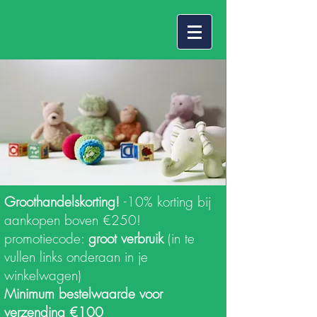
Groothandelskorting!
-10% korting bij
aankopen boven €250!
promotiecode:
groot verbruik
(in te
vullen links onderaan in je
winkelwagen)
Minimum bestelwaarde voor
verzending €100