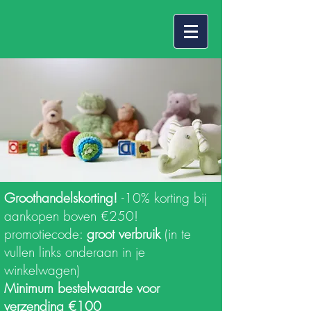
Groothandelskorting!
-10% korting bij
aankopen boven €250!
promotiecode:
groot verbruik
(in te
vullen links onderaan in je
winkelwagen)
Minimum bestelwaarde voor
verzending €100