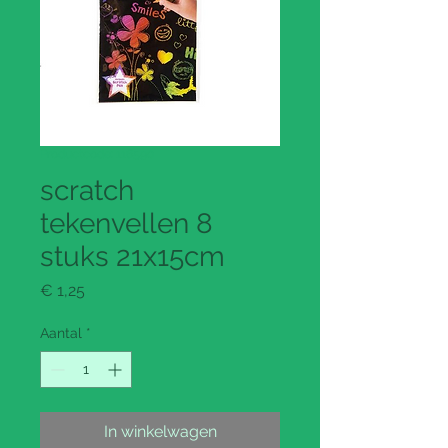
Productcode: 116590
scratch
tekenvellen 8
stuks 21x15cm
Prijs
€ 1,25
Aantal
*
In winkelwagen