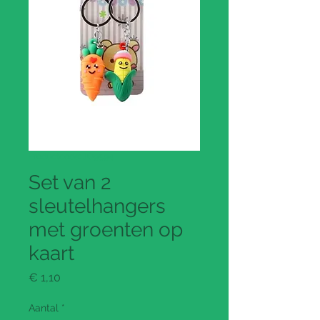
Productcode: JO9594
Set van 2
sleutelhangers
met groenten op
kaart
Prijs
€ 1,10
Aantal
*