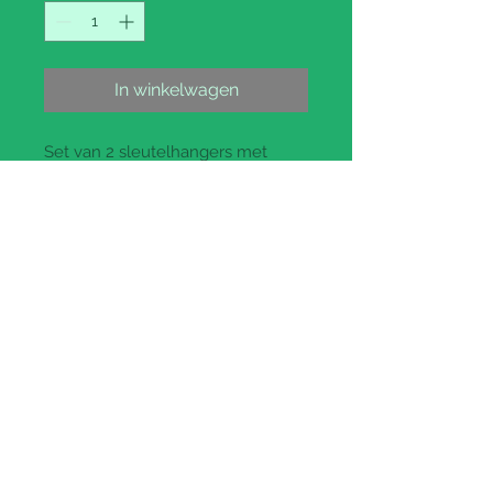
In winkelwagen
Set van 2 sleutelhangers met
groenten op kaart (12 sets per zak)
Prijs per setje
: €1.10 btw
inbegrepen (€0.91 ex btw)
Paypal and Credit Cards Gladly
Accepted
CH HEUSDENS bv
Ondernemersstraat 3 - 2500 Lier