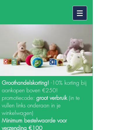
Groothandelskorting!
-10% korting bij
aankopen boven €250!
promotiecode:
groot verbruik
(in te
vullen links onderaan in je
winkelwagen)
Minimum bestelwaarde voor
verzending €100