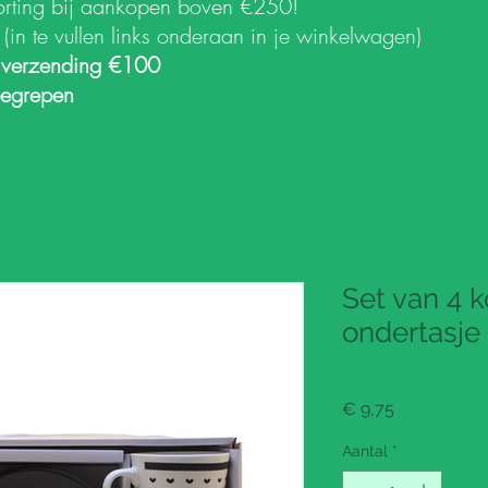
orting bij aankopen boven €250!
k
(in te vullen links onderaan in je winkelwagen)
 verzending €100
begrepen
Set van 4 k
ondertasje 
Productcode: IM41612
Prijs
€ 9,75
Aantal
*