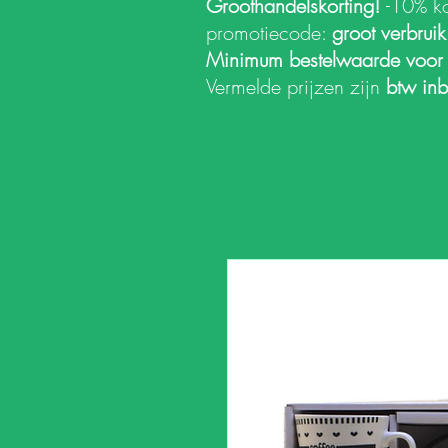
Groothandelskorting!
-10% k
promotiecode:
groot verbrui
Minimum bestelwaarde voor
Vermelde prijzen zijn
btw in