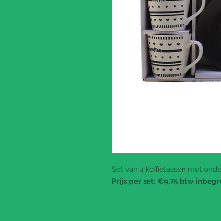
Set van 4 koffietassen met onder
Prijs per set
: €9.75 btw inbeg