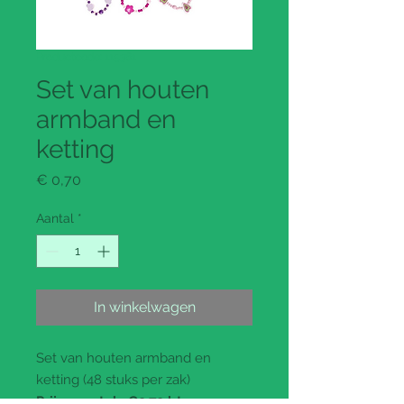
Productcode: 115361
Set van houten
armband en
ketting
Prijs
€ 0,70
Aantal
*
In winkelwagen
Set van houten armband en
ketting (48 stuks per zak)
Prijs per stuk
: €0.70 btw