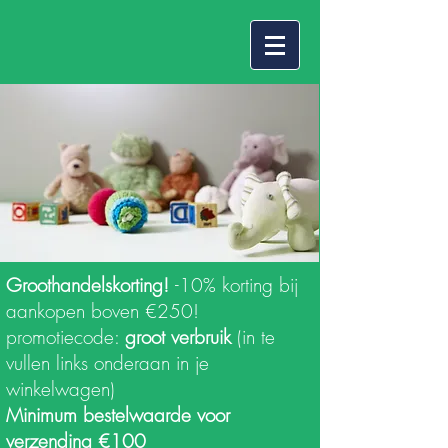
Groothandelskorting!
-10% korting bij
aankopen boven €250!
promotiecode:
groot verbruik
(in te
vullen links onderaan in je
winkelwagen)
Minimum bestelwaarde voor
verzending €100