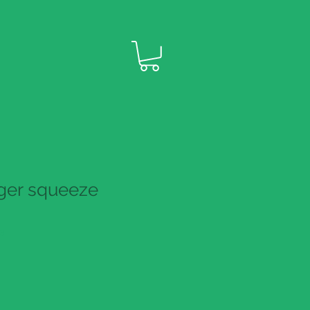
ger squeeze
3