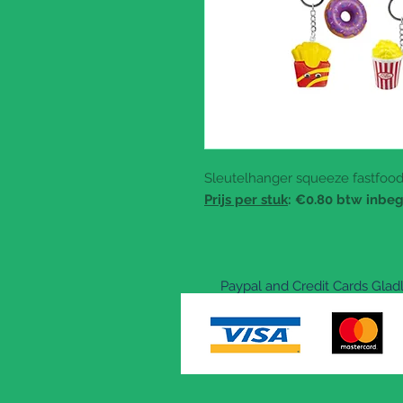
Sleutelhanger squeeze fastfood 
Prijs per stuk
: €0.80 btw inbe
Paypal and Credit Cards Gla