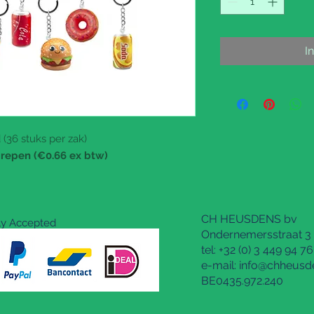
I
(36 stuks per zak)
grepen (€0.66 ex btw)
CH HEUSDENS bv
dly Accepted
Ondernemersstraat 3 
tel: +32 (0) 3 449 94 76
e-mail:
info@chheusd
BE0435.972.240