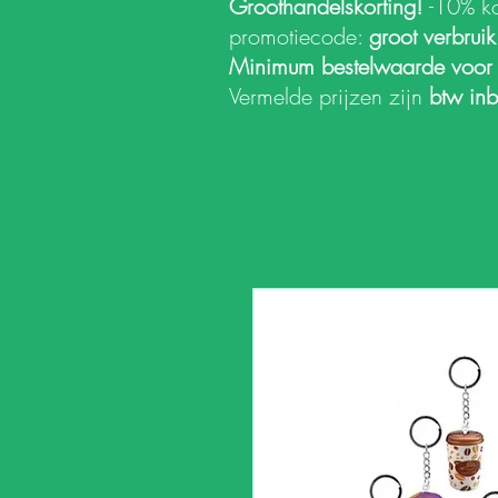
Groothandelskorting!
-10% k
promotiecode:
groot verbrui
Minimum bestelwaarde voor
Vermelde prijzen zijn
btw in