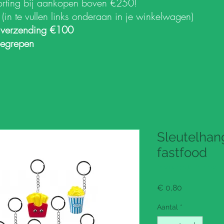
orting bij aankopen boven €250!
k
(in te vullen links onderaan in je winkelwagen)
 verzending €100
begrepen
Sleutelhan
fastfood
Productcode: PMS59001
Prijs
€ 0,80
Aantal
*