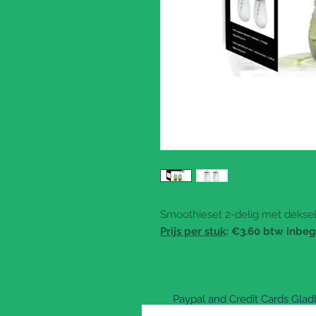
Smoothieset 2-delig met deksel 
Prijs per stuk
: €3.60 btw inbe
Paypal and Credit Cards Gla