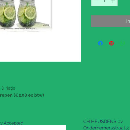
I
& rietje
grepen (€2.98 ex btw)
CH HEUSDENS bv
dly Accepted
Ondernemersstraat 3 