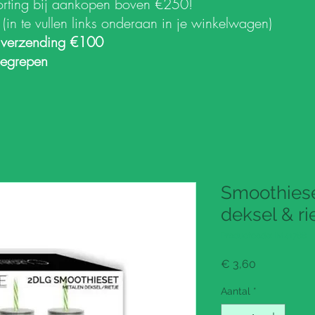
orting bij aankopen boven €250!
k
(in te vullen links onderaan in je winkelwagen)
 verzending €100
begrepen
Smoothiese
deksel & ri
Productcode: IM41788
Prijs
€ 3,60
Aantal
*