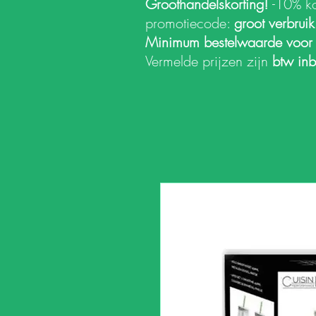
Groothandelskorting!
-10% k
promotiecode:
groot verbrui
Minimum bestelwaarde voor
Vermelde prijzen zijn
btw in