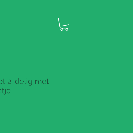
t 2-delig met
etje