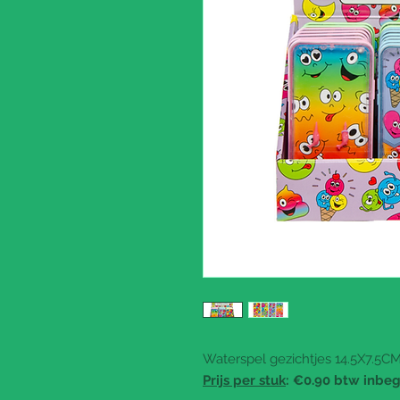
Waterspel gezichtjes 14.5X7.5CM 
Prijs per stuk
: €0.90 btw inbe