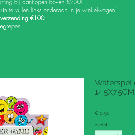
orting bij aankopen boven €250!
k
(in te vullen links onderaan in je winkelwagen)
 verzending €100
begrepen
Waterspel 
14.5X7.5CM 
Productcode: 114036
Prijs
€ 0,90
Aantal
*