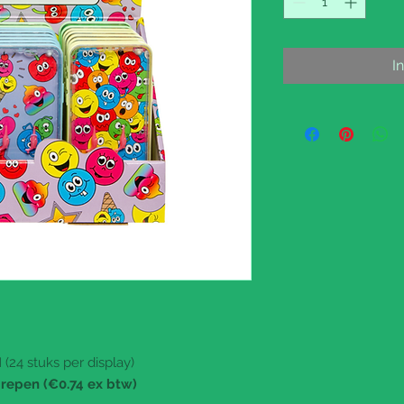
I
(24 stuks per display)
grepen (€0.74 ex btw)