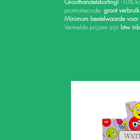
Groothandelskorting!
-10% k
promotiecode:
groot verbrui
Minimum bestelwaarde voor
Vermelde prijzen zijn
btw in