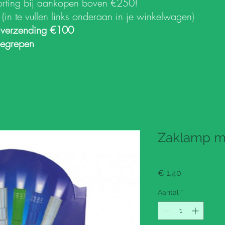
orting bij aankopen boven €250!
k
(in te vullen links onderaan in je winkelwagen)
 verzending €100
begrepen
Zaklamp me
Productcode: FO2174
Prijs
€ 1,40
Aantal
*