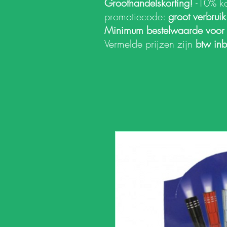
Groothandelskorting!
-10% k
promotiecode:
groot verbrui
Minimum bestelwaarde voor
Vermelde prijzen zijn
btw in