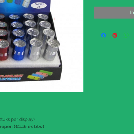
I
tuks per display)
repen (€1.16 ex btw)